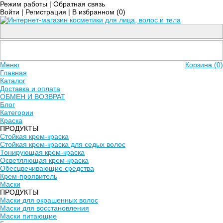
Режим работы
|
Обратная связь
Войти
|
Регистрация
|
В избранном (
0
)
Меню
Корзина (0)
Главная
Каталог
Доставка и оплата
ОБМЕН И ВОЗВРАТ
Блог
Категории
Краска
ПРОДУКТЫ
Стойкая крем-краска
Стойкая крем-краска для седых волос
Тонирующая крем-краска
Осветляющая крем-краска
Обесцвечивающие средства
Крем-проявитель
Маски
ПРОДУКТЫ
Маски для окрашенных волос
Маски для восстановления
Маски питающие