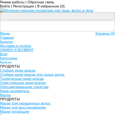
Режим работы
|
Обратная связь
Войти
|
Регистрация
|
В избранном (
0
)
Меню
Корзина (0)
Главная
Каталог
Доставка и оплата
ОБМЕН И ВОЗВРАТ
Блог
Категории
Краска
ПРОДУКТЫ
Стойкая крем-краска
Стойкая крем-краска для седых волос
Тонирующая крем-краска
Осветляющая крем-краска
Обесцвечивающие средства
Крем-проявитель
Маски
ПРОДУКТЫ
Маски для окрашенных волос
Маски для восстановления
Маски питающие