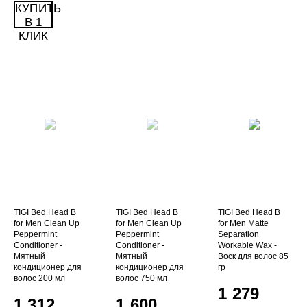
КУПИТЬ
В 1
КЛИК
TIGI Bed Head B
TIGI Bed Head B
TIGI Bed Head B
for Men Clean Up
for Men Clean Up
for Men Matte
Peppermint
Peppermint
Separation
Conditioner -
Conditioner -
Workable Wax -
Мятный
Мятный
Воск для волос 85
кондиционер для
кондиционер для
гр
волос 200 мл
волос 750 мл
1 279
1 312
1 600