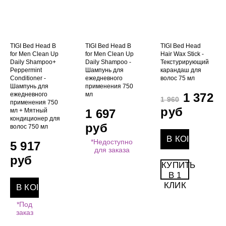
TIGI Bed Head B
TIGI Bed Head B
TIGI Bed Head
for Men Clean Up
for Men Clean Up
Hair Wax Stick -
Daily Shampoo+
Daily Shampoo -
Текстурирующий
Peppermint
Шампунь для
карандаш для
Conditioner -
ежедневного
волос 75 мл
Шампунь для
применения 750
ежедневного
мл
1 372
1 960
применения 750
руб
мл + Мятный
1 697
кондиционер для
руб
волос 750 мл
*Недоступно
5 917
для заказа
руб
КУПИТЬ
В 1
КЛИК
*Под
заказ