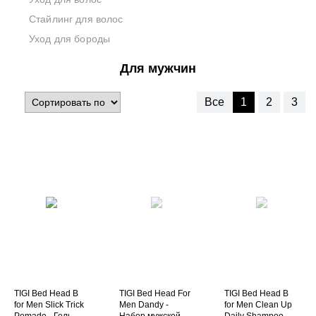
Стайлинг для волос
Уход для бороды
Для мужчин
Все
1
2
3
TIGI Bed Head B
TIGI Bed Head For
TIGI Bed Head B
for Men Slick Trick
Men Dandy -
for Men Clean Up