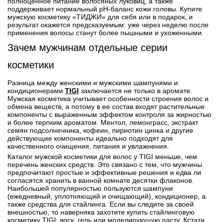
полноценное питание волосяных луковиц, а также
поддерживает нормальный pH-баланс кожи головы. Купите
мужскую косметику «ТИДЖИ» для себя или в подарок, и
результат окажется предсказуемым: уже через неделю после
применения волосы станут более пышными и ухоженными.
Зачем мужчинам отдельные серии
косметики
Разница между женскими и мужскими шампунями и
кондиционерами
TIGI
заключается не только в аромате.
Мужская косметика учитывает особенности строения волос и
обмена веществ, а потому в ее состав входят растительные
компоненты с выраженным эффектом контроля за жирностью
и более терпким ароматом. Ментол, лемонграсс, экстракт
семян подсолнечника, кофеин, пириотин цинка и другие
действующие компоненты идеально подходят для
качественного очищения, питания и увлажнения.
Каталог мужской косметики для волос у TIGI меньше, чем
перечень женских средств. Это связано с тем, что мужчины
предпочитают простые и эффективные решения и едва ли
согласятся хранить в ванной комнате десятки флаконов.
Наибольшей популярностью пользуются шампуни
(ежедневный, уплотняющий и очищающий), кондиционер, а
также средства для стайлинга. Если вы следите за своей
внешностью, то наверняка захотите купить стайлинговую
косметику TIGI: воск, гель или моделирующую пасту. Кстати,