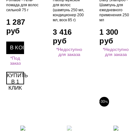
Pomade - Гель-
Набор мужской
Daily Shampoo -
помада для волос
для волос
Шампунь для
сильной 75 г
(шампунь 250 мл,
ежедневного
кондиционер 200
применения 250
1 287
мл, воск 85 г)
мл
руб
3 416
1 300
руб
руб
*Недоступно
*Недоступно
для заказа
для заказа
*Под
заказ
КУПИТЬ
В 1
КЛИК
-30
%