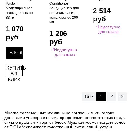
Paste -
Conditioner -
Моделирующая
Кондиционер для
2 514
паста для волос
нормальных и
руб
83 гр
тонких волос 200
мл
*Недоступно
1 070
для заказа
1 206
руб
руб
*Недоступно
для заказа
КУПИТЬ
В 1
КЛИК
Все
1
2
3
Многие современные мужчины не согласны мыть голову
дешевыми универсальными средствами, после которых пряди
сильно пушатся и теряют блеск. Мужская косметика для волос
от TIGI обеспечивает качественный ежедневный уход и