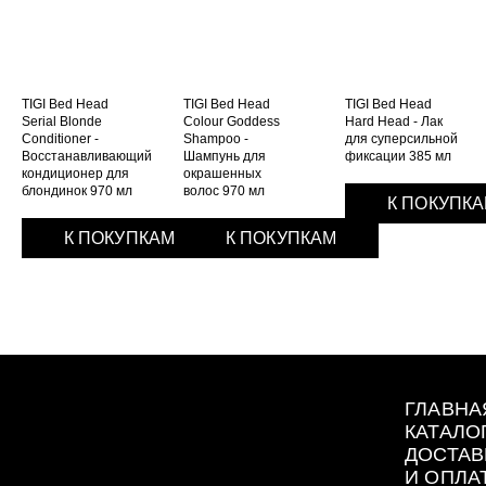
TIGI Bed Head
TIGI Bed Head
TIGI Bed Head
Serial Blonde
Colour Goddess
Hard Head - Лак
Conditioner -
Shampoo -
для суперсильной
Bосстанавливающий
Шампунь для
фиксации 385 мл
кондиционер для
окрашенных
блондинок 970 мл
волос 970 мл
К ПОКУПК
К ПОКУПКАМ
К ПОКУПКАМ
ГЛАВНА
КАТАЛО
ДОСТАВ
И ОПЛА