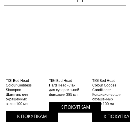
TIGI Bed Head
TIGI Bed Head
TIGI Bed Head
Colour Goddess
Hard Head - Лак
Colour Goddes
Shampoo -
для суперсильной
Conditioner -
Шампунь для
фиксации 385 мл
Кондиционер для
окрашенных
окрашенных
волос 100 мл
волос 100 мл
К ПОКУПКАМ
К ПОКУПКАМ
К ПОКУПК