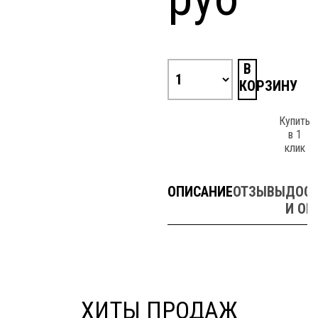
В
КОРЗИНУ
Купить
в 1
клик
ОПИСАНИЕ
ОТЗЫВЫ
ДОСТ
И ОП
ХИТЫ ПРОДАЖ