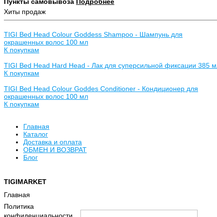
Пункты самовывоза
Подробнее
Хиты продаж
TIGI Bed Head Colour Goddess Shampoo - Шампунь для
окрашенных волос 100 мл
К покупкам
TIGI Bed Head Hard Head - Лак для суперсильной фиксации 385 м
К покупкам
TIGI Bed Head Colour Goddes Conditioner - Кондиционер для
окрашенных волос 100 мл
К покупкам
Главная
Каталог
Доставка и оплата
ОБМЕН И ВОЗВРАТ
Блог
TIGIMARKET
Хочу быть в курсе всех скидок и акци
Главная
Политика
конфиденциальности