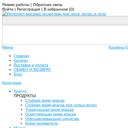
Режим работы
|
Обратная связь
Войти
|
Регистрация
|
В избранном (
0
)
Меню
Корзина (
Главная
Каталог
Доставка и оплата
ОБМЕН И ВОЗВРАТ
Блог
Категории
Краска
ПРОДУКТЫ
Стойкая крем-краска
Стойкая крем-краска для седых волос
Тонирующая крем-краска
Осветляющая крем-краска
Обесцвечивающие средства
Крем-проявитель
Маски