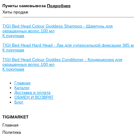
Пункты самовывоза
Подробнее
Хиты продаж
TIGI Bed Head Colour Goddess Shampoo - Шампунь для
окрашенных волос 100 мл
К покупкам
TIGI Bed Head Hard Head - Лак для суперсильной фиксации 385 м
К покупкам
TIGI Bed Head Colour Goddes Conditioner - Кондиционер для
окрашенных волос 100 мл
К покупкам
Главная
Каталог
Доставка и оплата
ОБМЕН И ВОЗВРАТ
Блог
TIGIMARKET
Хочу быть в курсе всех скидок и акци
Главная
Политика