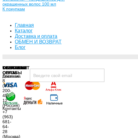
окрашенных волос 100 мл
К покупкам
Главная
Каталог
Доставка и оплата
ОБМЕН И ВОЗВРАТ
Блог
Хочу быть в курсе всех скидок и акций:
TIGIMARKET
КОНТАКТЫ
СПОСОБЫ
ОБРАТНАЯ
ОПЛАТЫ
СВЯЗЬ
Главная
Доставка
8
и
Политика
(800)
оплата
конфиденциальности
200-
О
45-
12
нас
(Россия)
принимаю условия
политики конфиденциальности
Контакты
+7
(963)
681-
64-
28
(Москва)