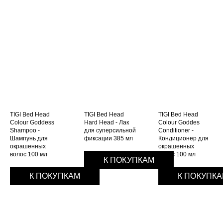
TIGI Bed Head
TIGI Bed Head
TIGI Bed Head
Colour Goddess
Hard Head - Лак
Colour Goddes
Shampoo -
для суперсильной
Conditioner -
Шампунь для
фиксации 385 мл
Кондиционер для
окрашенных
окрашенных
волос 100 мл
волос 100 мл
К ПОКУПКАМ
К ПОКУПКАМ
К ПОКУПК