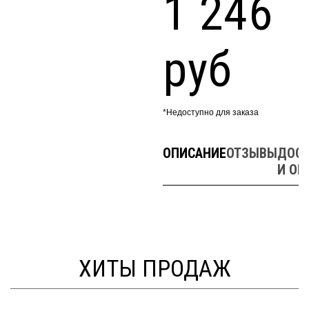
1 246
руб
*Недоступно для заказа
ОПИСАНИЕ
ОТЗЫВЫ
ДОСТ
И ОП
ХИТЫ ПРОДАЖ