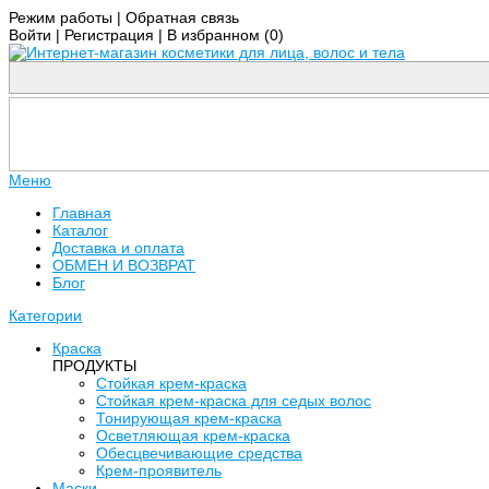
Режим работы
|
Обратная связь
Войти
|
Регистрация
|
В избранном (
0
)
Меню
Главная
Каталог
Доставка и оплата
ОБМЕН И ВОЗВРАТ
Блог
Категории
Краска
ПРОДУКТЫ
Стойкая крем-краска
Стойкая крем-краска для седых волос
Тонирующая крем-краска
Осветляющая крем-краска
Обесцвечивающие средства
Крем-проявитель
Маски