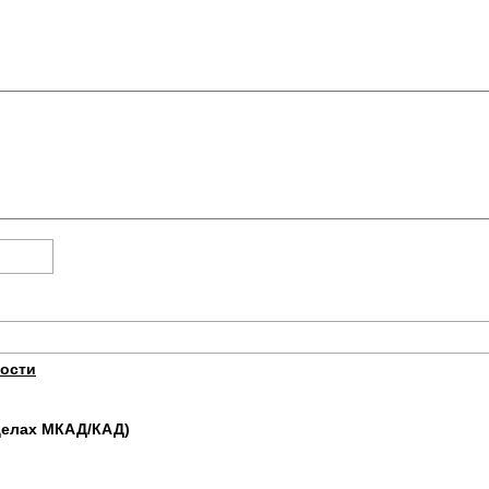
ости
еделах МКАД/КАД)