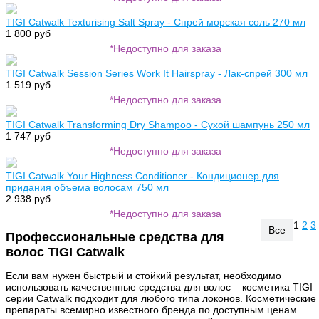
TIGI Catwalk Texturising Salt Spray - Спрей морская cоль 270 мл
1 800 руб
*Недоступно для заказа
TIGI Catwalk Session Series Work It Hairspray - Лак-спрей 300 мл
1 519 руб
*Недоступно для заказа
TIGI Catwalk Transforming Dry Shampoo - Сухой шампунь 250 мл
1 747 руб
*Недоступно для заказа
TIGI Catwalk Your Highness Conditioner - Кондиционер для
придания объема волосам 750 мл
2 938 руб
*Недоступно для заказа
1
2
3
Все
Профессиональные средства для
волос TIGI Catwalk
Если вам нужен быстрый и стойкий результат, необходимо
использовать качественные средства для волос – косметика TIGI
серии Catwalk подходит для любого типа локонов. Косметические
препараты всемирно известного бренда по доступным ценам