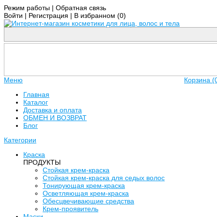
Режим работы
|
Обратная связь
Войти
|
Регистрация
|
В избранном (
0
)
Меню
Корзина (
Главная
Каталог
Доставка и оплата
ОБМЕН И ВОЗВРАТ
Блог
Категории
Краска
ПРОДУКТЫ
Стойкая крем-краска
Стойкая крем-краска для седых волос
Тонирующая крем-краска
Осветляющая крем-краска
Обесцвечивающие средства
Крем-проявитель
Маски