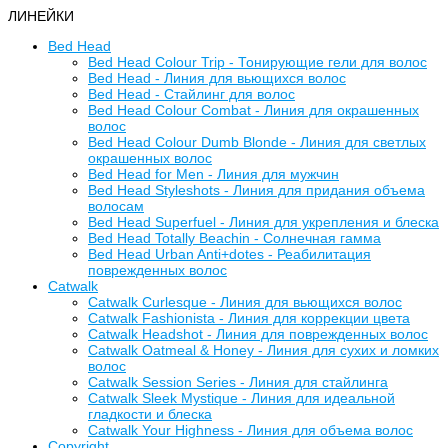
ЛИНЕЙКИ
Bed Head
Bed Head Colour Trip - Тонирующие гели для волос
Bed Head - Линия для вьющихся волос
Bed Head - Стайлинг для волос
Bed Head Colour Combat - Линия для окрашенных
волос
Bed Head Colour Dumb Blonde - Линия для светлых
окрашенных волос
Bed Head for Men - Линия для мужчин
Bed Head Styleshots - Линия для придания объема
волосам
Bed Head Superfuel - Линия для укрепления и блеска
Bed Head Totally Beachin - Солнечная гамма
Bed Head Urban Anti+dotes - Реабилитация
поврежденных волос
Catwalk
Catwalk Curlesque - Линия для вьющихся волос
Catwalk Fashionista - Линия для коррекции цвета
Catwalk Headshot - Линия для поврежденных волос
Catwalk Oatmeal & Honey - Линия для сухих и ломких
волос
Catwalk Session Series - Линия для стайлинга
Catwalk Sleek Mystique - Линия для идеальной
гладкости и блеска
Catwalk Your Highness - Линия для объема волос
Copyright