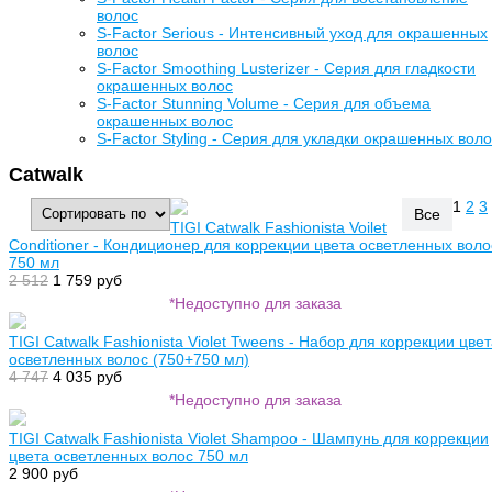
волос
S-Factor Serious - Интенсивный уход для окрашенных
волос
S-Factor Smoothing Lusterizer - Серия для гладкости
окрашенных волос
S-Factor Stunning Volume - Серия для объема
окрашенных волос
S-Factor Styling - Серия для укладки окрашенных вол
Catwalk
1
2
3
Все
TIGI Catwalk Fashionista Voilet
Conditioner - Кондиционер для коррекции цвета осветленных воло
750 мл
2 512
1 759 руб
*Недоступно для заказа
TIGI Catwalk Fashionista Violet Tweens - Набор для коррекции цве
осветленных волос (750+750 мл)
4 747
4 035 руб
*Недоступно для заказа
TIGI Catwalk Fashionista Violet Shampoo - Шампунь для коррекции
цвета осветленных волос 750 мл
2 900 руб