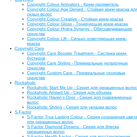
Copyright Colour Activators - Крем-проявитель
Copyright Colour Age Denied - Стойкая крем-краска дл
седых волос
Copyright Colour Creative - Стойкая крем-краска
Copyright Colour Gloss - Тонирующая крем-краска
Copyright Colour Hydra Synergy - Обесцвечивающие
средства
Copyright Colour Lift - Сильно осветляющая крем-
краска
Copyright Care
Copyright Care Booster Treatment - Система крем-
бустеров
Copyright Care Styling - Премиальные укладочные
средства
Copyright Custom Care - Премиальные уходовые
средства
Rockaholic
Rockaholic Start Me Up - Серия для окрашенных волос
Rockaholic Amped Up - Серия для объема
Rockaholic Haven's Door - Серия для поврежденных
волос
Rockaholic Styling - Серия для укладки волос
S-Factor
S-Factor True Lasting Colour - Серия сохранения цвет
для окрашенных волос
S-Factor Diamond Dreams - Серия для блеска
окрашенных волос
S-Factor Health Factor - Серия для восстановление