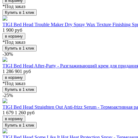
*Под заказ
Купить в 1 клик
TIGI Bed Head Trouble Maker Dry Spray Wax Texture Finishing 
1 900 руб
*Под заказ
Купить в 1 клик
-30
%
TIGI Bed Head After-Party - Разглаживающий крем для придания
1 286
901 руб
*Под заказ
Купить в 1 клик
-25
%
TIGI Bed Head Straighten Out Anti-frizz Serum - Термоактивная
1 679
1 260 руб
Купить в 1 клик
TIGI Bed Head Some Like It Hot Heat Protection Spray - Термоз