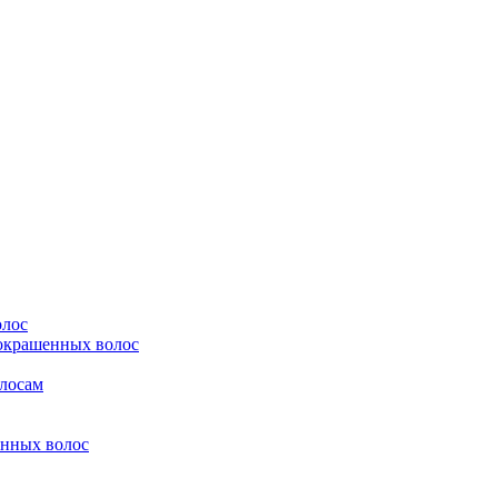
олос
 окрашенных волос
олосам
енных волос