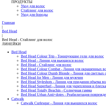
ПРОДУКТЫ
Уход для волос
Стайлинг для волос
Уход для бороды
Главная
|
Bed Head
|
Bed Head - Стайлинг для волос
ЛИНЕЙКИ
Bed Head
Bed Head Colour Trip - Тонирующие гели для волос
Bed Head - Линия для вьющихся волос
Bed Head - Стайлинг для волос
Bed Head Colour Combat - Линия для окрашенных в
Bed Head Colour Dumb Blonde - Линия для светлых
Bed Head for Men - Линия для мужчин
Bed Head Styleshots - Линия для придания объема в
Bed Head Superfuel - Линия для укрепления и блеска
Bed Head Totally Beachin - Солнечная гамма
Bed Head Urban Anti+dotes - Реабилитация поврежд
Catwalk
Catwalk Curlesque - Линия для вьющихся волос