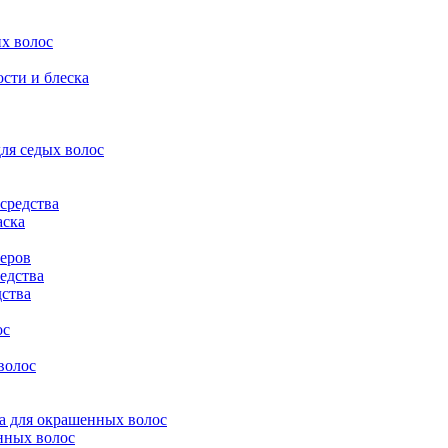
их волос
ости и блеска
для седых волос
 средства
аска
теров
редства
дства
ос
волос
ета для окрашенных волос
енных волос