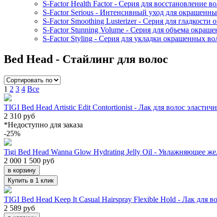
S-Factor Health Factor - Серия для восстановление в
S-Factor Serious - Интенсивный уход для окрашенны
S-Factor Smoothing Lusterizer - Серия для гладкост
S-Factor Stunning Volume - Серия для объема окраш
S-Factor Styling - Серия для укладки окрашенных во
Bed Head - Стайлинг для волос
1
2
3
4
Все
TIGI Bed Head Artistic Edit Contortionist - Лак для волос эласт
2 310 руб
*Недоступно для заказа
-25
%
Tigi Bed Head Wanna Glow Hydrating Jelly Oil - Увлажняющее ж
2 000
1 500 руб
Купить в 1 клик
TIGI Bed Head Keep It Casual Hairspray Flexible Hold - Лак для
2 589 руб