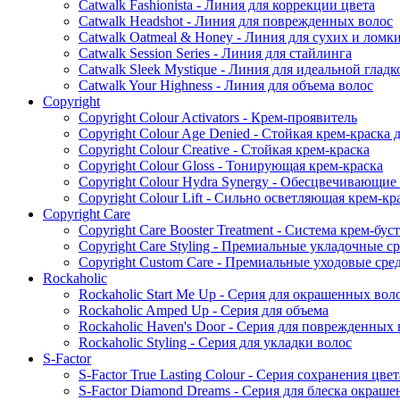
Catwalk Fashionista - Линия для коррекции цвета
Catwalk Headshot - Линия для поврежденных волос
Catwalk Oatmeal & Honey - Линия для сухих и ломк
Catwalk Session Series - Линия для стайлинга
Catwalk Sleek Mystique - Линия для идеальной гладк
Catwalk Your Highness - Линия для объема волос
Copyright
Copyright Colour Activators - Крем-проявитель
Copyright Colour Age Denied - Стойкая крем-краска 
Copyright Colour Creative - Стойкая крем-краска
Copyright Colour Gloss - Тонирующая крем-краска
Copyright Colour Hydra Synergy - Обесцвечивающие
Copyright Colour Lift - Сильно осветляющая крем-кр
Copyright Care
Copyright Care Booster Treatment - Система крем-бус
Copyright Care Styling - Премиальные укладочные с
Copyright Custom Care - Премиальные уходовые сре
Rockaholic
Rockaholic Start Me Up - Серия для окрашенных вол
Rockaholic Amped Up - Серия для объема
Rockaholic Haven's Door - Серия для поврежденных 
Rockaholic Styling - Серия для укладки волос
S-Factor
S-Factor True Lasting Colour - Серия сохранения цв
S-Factor Diamond Dreams - Серия для блеска окраш